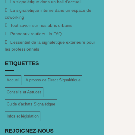
La signalétique dans un hall d’accueil
La signalétique interne dans un espace de
coworking
Tout savoir sur nos abris urbains
Panneaux routiers : la FAQ
L’essentiel de la signalétique extérieure pour
les professionnels
ETIQUETTES
Accueil
A propos de Direct Signalétique
Conseils et Astuces
Guide d'achats Signalétique
Infos et législation
REJOIGNEZ-NOUS