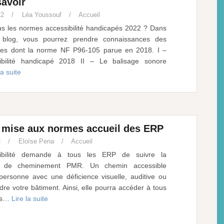
savoir
22
Léa Youssouf
Accueil
s les normes accessibilité handicapés 2022 ? Dans
e blog, vous pourrez prendre connaissances des
mes dont la norme NF P96-105 parue en 2018. I –
bilité handicapé 2018 II – Le balisage sonore
la suite
: mise aux normes accueil des ERP
2
Eloïse Pena
Accueil
sibilité demande à tous les ERP de suivre la
on de cheminement PMR. Un chemin accessible
ersonne avec une déficience visuelle, auditive ou
ndre votre bâtiment. Ainsi, elle pourra accéder à tous
nts…
Lire la suite