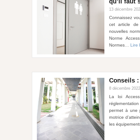
qu’il faut 
13 décembre 20
Connaissez vou
cet article d
nouvelles nor
Norme Accessi
Normes…
Lire 
Conseils 
8 décembre 202
La loi Acces
réglementati
permet à une p
motrice d’attei
les équipeme