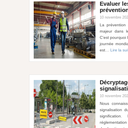
Evaluer le
préventio
10 novembre 20
La prévention
majeur dans le
C’est pourquoi l
journée mondia
est…
Lire la sui
Décryptage
signalisat
10 novembre 20
Nous connaiss
signalisation 
significatio
réglementation 