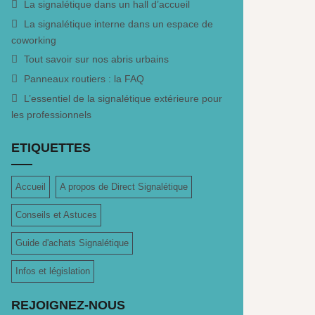
La signalétique dans un hall d’accueil
La signalétique interne dans un espace de
coworking
Tout savoir sur nos abris urbains
Panneaux routiers : la FAQ
L’essentiel de la signalétique extérieure pour
les professionnels
ETIQUETTES
Accueil
A propos de Direct Signalétique
Conseils et Astuces
Guide d'achats Signalétique
Infos et législation
REJOIGNEZ-NOUS