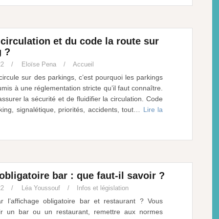
circulation et du code la route sur
g ?
22
Eloïse Pena
Accueil
ircule sur des parkings, c’est pourquoi les parkings
mis à une réglementation stricte qu’il faut connaître.
surer la sécurité et de fluidifier la circulation. Code
king, signalétique, priorités, accidents, tout…
Lire la
obligatoire bar : que faut-il savoir ?
22
Léa Youssouf
Infos et législation
ar l’affichage obligatoire bar et restaurant ? Vous
rir un bar ou un restaurant, remettre aux normes