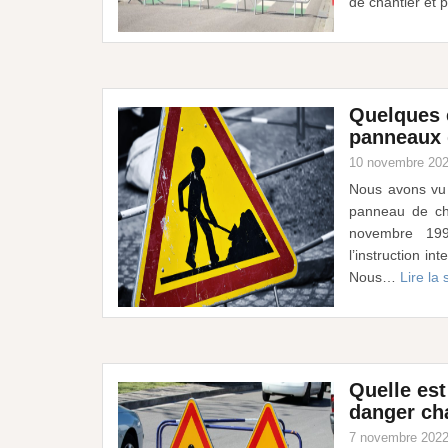
de chantier et 
Quelques 
panneaux 
10 novembre 20
Nous avons vu l
panneau de cha
novembre 1992
l’instruction in
Nous…
Lire la 
Quelle est
danger cha
7 novembre 202