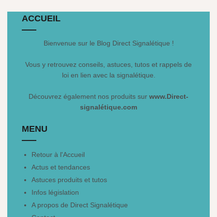
ACCUEIL
Bienvenue sur le Blog Direct Signalétique !
Vous y retrouvez conseils, astuces, tutos et rappels de
loi en lien avec la signalétique.
Découvrez également nos produits sur
www.Direct-
signalétique.com
MENU
Retour à l'Accueil
Actus et tendances
Astuces produits et tutos
Infos législation
A propos de Direct Signalétique