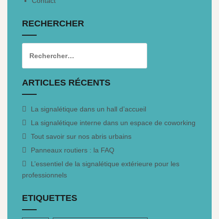
Contact
RECHERCHER
ARTICLES RÉCENTS
La signalétique dans un hall d’accueil
La signalétique interne dans un espace de coworking
Tout savoir sur nos abris urbains
Panneaux routiers : la FAQ
L’essentiel de la signalétique extérieure pour les
professionnels
ETIQUETTES