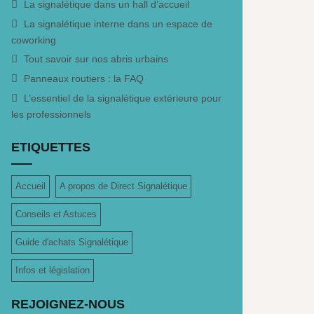
La signalétique dans un hall d’accueil
La signalétique interne dans un espace de
coworking
Tout savoir sur nos abris urbains
Panneaux routiers : la FAQ
L’essentiel de la signalétique extérieure pour
les professionnels
ETIQUETTES
Accueil
A propos de Direct Signalétique
Conseils et Astuces
Guide d'achats Signalétique
Infos et législation
REJOIGNEZ-NOUS