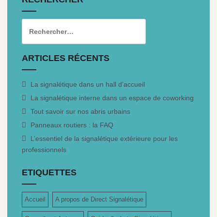
ARTICLES RÉCENTS
La signalétique dans un hall d’accueil
La signalétique interne dans un espace de coworking
Tout savoir sur nos abris urbains
Panneaux routiers : la FAQ
L’essentiel de la signalétique extérieure pour les
professionnels
ETIQUETTES
Accueil
A propos de Direct Signalétique