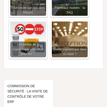
Tout savoir sur nos abris
Panneaux routiers : la
urbains
FAQ
L'essentiel de la
signalétique extérieure
Quelle signalétique dans
pour les…
un hôtel ?
COMMISSION DE
SÉCURITÉ : LA VISITE DE
CONTRÔLE DE VOTRE
ERP