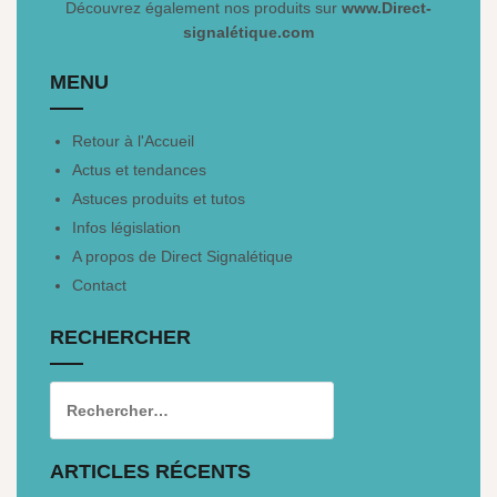
Découvrez également nos produits sur
www.Direct-
signalétique.com
MENU
Retour à l'Accueil
Actus et tendances
Astuces produits et tutos
Infos législation
A propos de Direct Signalétique
Contact
RECHERCHER
ARTICLES RÉCENTS