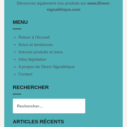
Découvrez également nos produits sur
www.Direct-
signalétique.com
MENU
Retour à l'Accueil
Actus et tendances
Astuces produits et tutos
Infos législation
A propos de Direct Signalétique
Contact
RECHERCHER
ARTICLES RÉCENTS