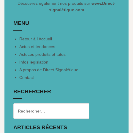
Découvrez également nos produits sur
www.Direct-
signalétique.com
MENU
Retour à l'Accueil
Actus et tendances
Astuces produits et tutos
Infos législation
A propos de Direct Signalétique
Contact
RECHERCHER
ARTICLES RÉCENTS