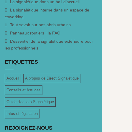
La signalétique dans un hall d’accueil
La signalétique interne dans un espace de
coworking
Tout savoir sur nos abris urbains
Panneaux routiers : la FAQ
L’essentiel de la signalétique extérieure pour
les professionnels
ETIQUETTES
Accueil
A propos de Direct Signalétique
Conseils et Astuces
Guide d'achats Signalétique
Infos et législation
REJOIGNEZ-NOUS