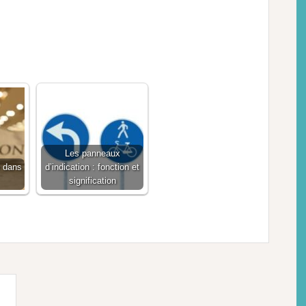
Les panneaux
e dans
d’indication : fonction et
signification