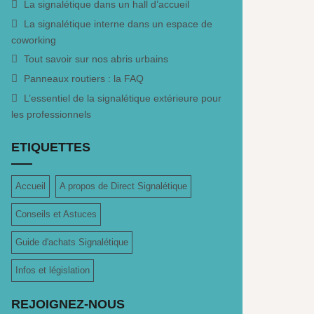
La signalétique dans un hall d’accueil
La signalétique interne dans un espace de
coworking
Tout savoir sur nos abris urbains
Panneaux routiers : la FAQ
L’essentiel de la signalétique extérieure pour
les professionnels
ETIQUETTES
Accueil
A propos de Direct Signalétique
Conseils et Astuces
Guide d'achats Signalétique
Infos et législation
REJOIGNEZ-NOUS