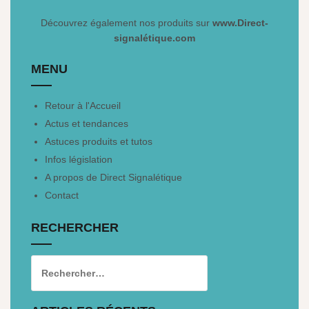
Découvrez également nos produits sur
www.Direct-
signalétique.com
MENU
Retour à l'Accueil
Actus et tendances
Astuces produits et tutos
Infos législation
A propos de Direct Signalétique
Contact
RECHERCHER