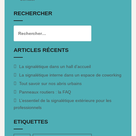
RECHERCHER
ARTICLES RÉCENTS
La signalétique dans un hall d’accueil
La signalétique interne dans un espace de coworking
Tout savoir sur nos abris urbains
Panneaux routiers : la FAQ
L’essentiel de la signalétique extérieure pour les
professionnels
ETIQUETTES