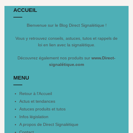
ACCUEIL
Bienvenue sur le Blog Direct Signalétique !
Vous y retrouvez conseils, astuces, tutos et rappels de
loi en lien avec la signalétique.
Découvrez également nos produits sur
www.Direct-
signalétique.com
MENU
Retour à l'Accueil
Actus et tendances
Astuces produits et tutos
Infos législation
A propos de Direct Signalétique
Contact