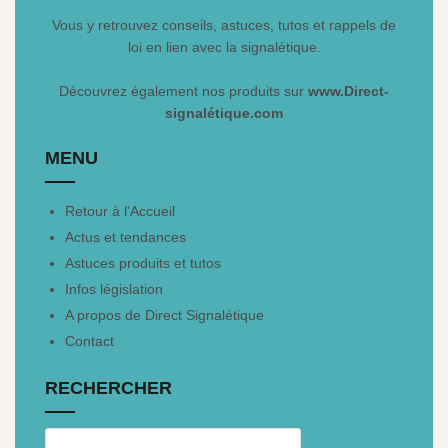
Vous y retrouvez conseils, astuces, tutos et rappels de
loi en lien avec la signalétique.
Découvrez également nos produits sur
www.Direct-
signalétique.com
MENU
Retour à l'Accueil
Actus et tendances
Astuces produits et tutos
Infos législation
A propos de Direct Signalétique
Contact
RECHERCHER