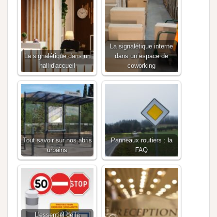
La signalétique interne
La signalétique dans un
dans un espace de
hall d'accueil
coworking
Tout savoir sur nos abris
Panneaux routiers : la
urbains
FAQ
L'essentiel de la