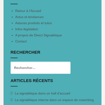
Retour à l'Accueil
Actus et tendances
Astuces produits et tutos
Infos législation
A propos de Direct Signalétique
Contact
RECHERCHER
ARTICLES RÉCENTS
La signalétique dans un hall d’accueil
La signalétique interne dans un espace de coworking