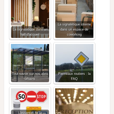
La signalétique interne
La signalétique dans un
dans un espace de
hall d'accueil
coworking
Tout savoir sur nos abris
Panneaux routiers : la
urbains
FAQ
L'essentiel de la