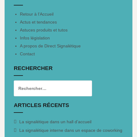
Retour à l'Accueil
Actus et tendances
Astuces produits et tutos
Infos législation
A propos de Direct Signalétique
Contact
RECHERCHER
ARTICLES RÉCENTS
La signalétique dans un hall d’accueil
La signalétique interne dans un espace de coworking