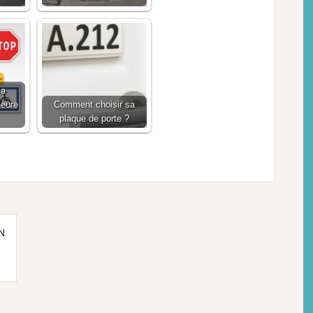
la
ieure
Comment choisir sa
plaque de porte ?
N