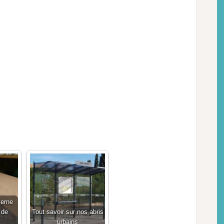
terne
 de
Tout savoir sur nos abris
urbains