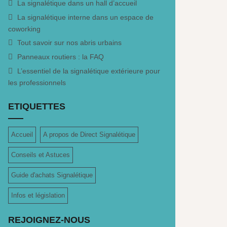
La signalétique dans un hall d’accueil
La signalétique interne dans un espace de
coworking
Tout savoir sur nos abris urbains
Panneaux routiers : la FAQ
L’essentiel de la signalétique extérieure pour
les professionnels
ETIQUETTES
Accueil
A propos de Direct Signalétique
Conseils et Astuces
Guide d'achats Signalétique
Infos et législation
REJOIGNEZ-NOUS