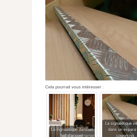
Cela pourrait vous intéresser :
La signalétique in
La signalétique dans un
dans un espace
hall d'accueil
coworking