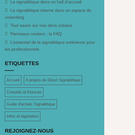
La signalétique dans un hall d’accueil
La signalétique interne dans un espace de
coworking
Tout savoir sur nos abris urbains
Panneaux routiers : la FAQ
L’essentiel de la signalétique extérieure pour
les professionnels
ETIQUETTES
Accueil
A propos de Direct Signalétique
Conseils et Astuces
Guide d'achats Signalétique
Infos et législation
REJOIGNEZ-NOUS