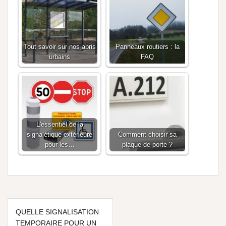
Tout savoir sur nos abris
Panneaux routiers : la
urbains
FAQ
L'essentiel de la
signalétique extérieure
Comment choisir sa
pour les…
plaque de porte ?
QUELLE SIGNALISATION
TEMPORAIRE POUR UN