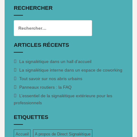
RECHERCHER
ARTICLES RÉCENTS
La signalétique dans un hall d’accueil
La signalétique interne dans un espace de coworking
Tout savoir sur nos abris urbains
Panneaux routiers : la FAQ
L’essentiel de la signalétique extérieure pour les
professionnels
ETIQUETTES
Accueil
A propos de Direct Signalétique