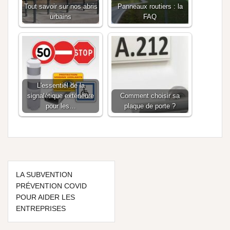
Tout savoir sur nos abris
Panneaux routiers : la
urbains
FAQ
L'essentiel de la
signalétique extérieure
Comment choisir sa
pour les…
plaque de porte ?
LA SUBVENTION
PRÉVENTION COVID
POUR AIDER LES
ENTREPRISES