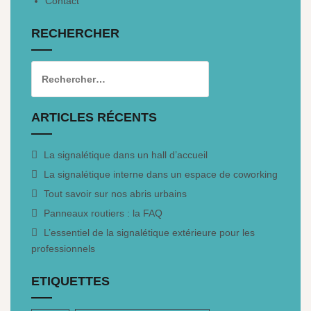
Contact
RECHERCHER
ARTICLES RÉCENTS
La signalétique dans un hall d’accueil
La signalétique interne dans un espace de coworking
Tout savoir sur nos abris urbains
Panneaux routiers : la FAQ
L’essentiel de la signalétique extérieure pour les
professionnels
ETIQUETTES