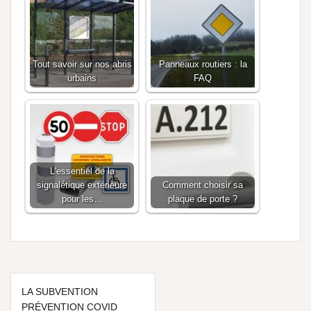
Tout savoir sur nos abris
Panneaux routiers : la
urbains
FAQ
L'essentiel de la
signalétique extérieure
Comment choisir sa
pour les…
plaque de porte ?
LA SUBVENTION
PRÉVENTION COVID