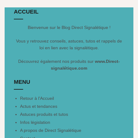
ACCUEIL
Bienvenue sur le Blog Direct Signalétique !
Vous y retrouvez conseils, astuces, tutos et rappels de
loi en lien avec la signalétique.
Découvrez également nos produits sur
www.Direct-
signalétique.com
MENU
Retour à l'Accueil
Actus et tendances
Astuces produits et tutos
Infos législation
A propos de Direct Signalétique