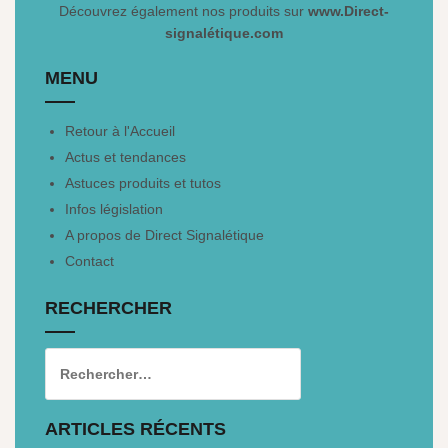
Découvrez également nos produits sur
www.Direct-
signalétique.com
MENU
Retour à l'Accueil
Actus et tendances
Astuces produits et tutos
Infos législation
A propos de Direct Signalétique
Contact
RECHERCHER
ARTICLES RÉCENTS