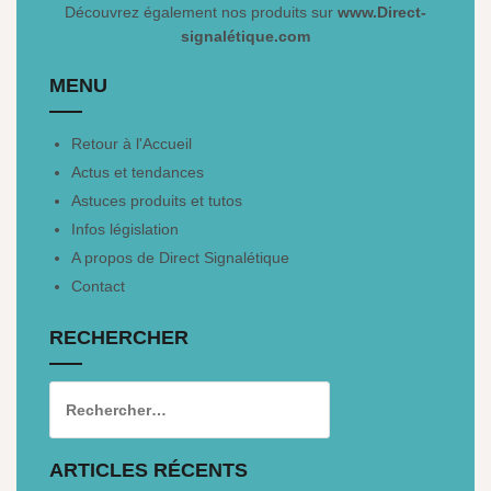
Découvrez également nos produits sur
www.Direct-
signalétique.com
MENU
Retour à l'Accueil
Actus et tendances
Astuces produits et tutos
Infos législation
A propos de Direct Signalétique
Contact
RECHERCHER
ARTICLES RÉCENTS