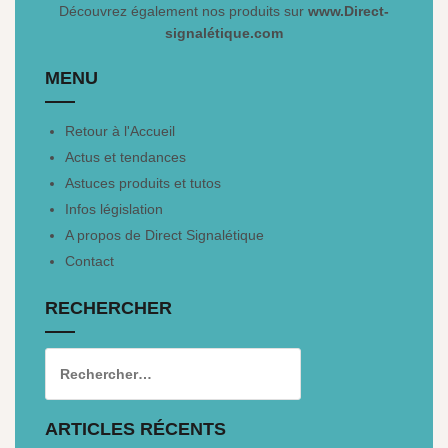
Découvrez également nos produits sur
www.Direct-
signalétique.com
MENU
Retour à l'Accueil
Actus et tendances
Astuces produits et tutos
Infos législation
A propos de Direct Signalétique
Contact
RECHERCHER
ARTICLES RÉCENTS