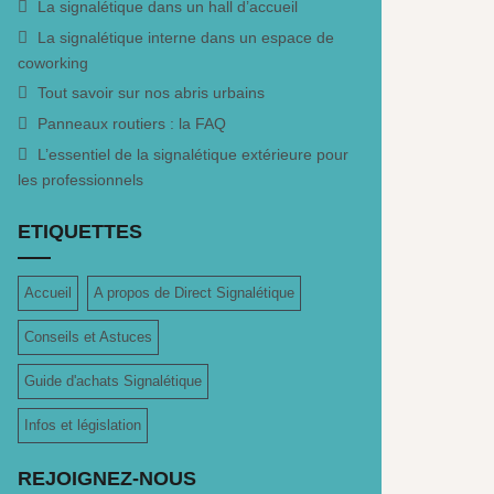
La signalétique dans un hall d’accueil
La signalétique interne dans un espace de
coworking
Tout savoir sur nos abris urbains
Panneaux routiers : la FAQ
L’essentiel de la signalétique extérieure pour
les professionnels
ETIQUETTES
Accueil
A propos de Direct Signalétique
Conseils et Astuces
Guide d'achats Signalétique
Infos et législation
REJOIGNEZ-NOUS