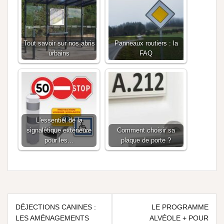
Tout savoir sur nos abris
Panneaux routiers : la
urbains
FAQ
L'essentiel de la
signalétique extérieure
Comment choisir sa
pour les…
plaque de porte ?
DÉJECTIONS CANINES :
LE PROGRAMME
LES AMÉNAGEMENTS
ALVÉOLE + POUR