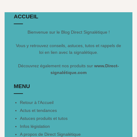
ACCUEIL
Bienvenue sur le Blog Direct Signalétique !
Vous y retrouvez conseils, astuces, tutos et rappels de
loi en lien avec la signalétique.
Découvrez également nos produits sur
www.Direct-
signalétique.com
MENU
Retour à l'Accueil
Actus et tendances
Astuces produits et tutos
Infos législation
A propos de Direct Signalétique