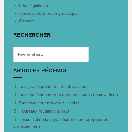
Infos législation
A propos de Direct Signalétique
Contact
RECHERCHER
ARTICLES RÉCENTS
La signalétique dans un hall d’accueil
La signalétique interne dans un espace de coworking
Tout savoir sur nos abris urbains
Panneaux routiers : la FAQ
L’essentiel de la signalétique extérieure pour les
professionnels