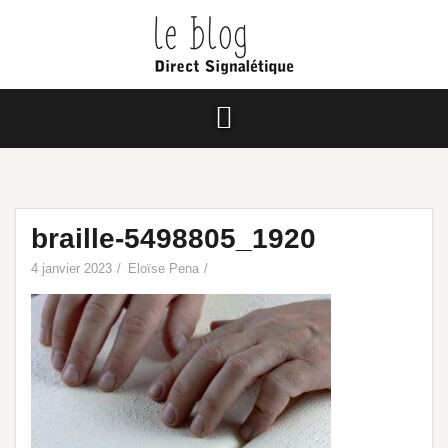
braille-5498805_1920
4 janvier 2023
Eloïse Pena