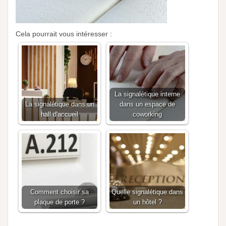
Cela pourrait vous intéresser :
La signalétique interne
La signalétique dans un
dans un espace de
hall d'accueil
coworking
Comment choisir sa
Quelle signalétique dans
plaque de porte ?
un hôtel ?