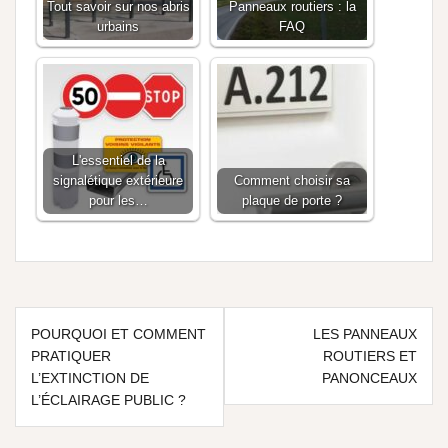
Tout savoir sur nos abris
Panneaux routiers : la
urbains
FAQ
L'essentiel de la
signalétique extérieure
Comment choisir sa
pour les…
plaque de porte ?
POURQUOI ET COMMENT
LES PANNEAUX
PRATIQUER
ROUTIERS ET
L’EXTINCTION DE
PANONCEAUX
L’ÉCLAIRAGE PUBLIC ?