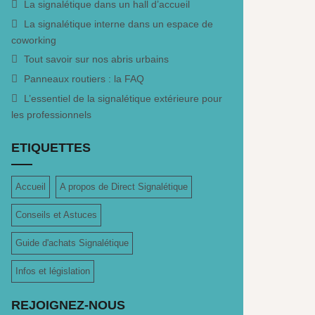
La signalétique dans un hall d’accueil
La signalétique interne dans un espace de
coworking
Tout savoir sur nos abris urbains
Panneaux routiers : la FAQ
L’essentiel de la signalétique extérieure pour
les professionnels
ETIQUETTES
Accueil
A propos de Direct Signalétique
Conseils et Astuces
Guide d'achats Signalétique
Infos et législation
REJOIGNEZ-NOUS