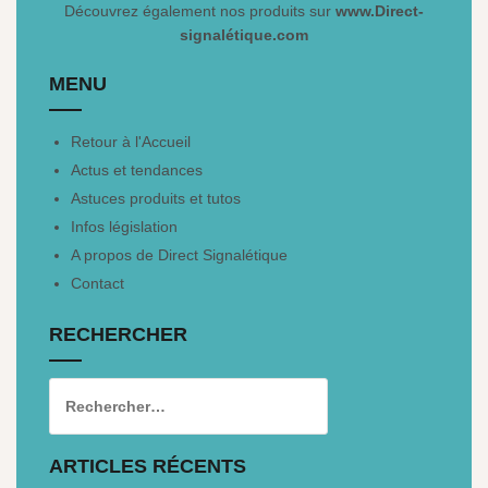
Découvrez également nos produits sur
www.Direct-
signalétique.com
MENU
Retour à l'Accueil
Actus et tendances
Astuces produits et tutos
Infos législation
A propos de Direct Signalétique
Contact
RECHERCHER
ARTICLES RÉCENTS