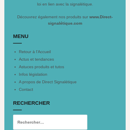
loi en lien avec la signalétique.
Découvrez également nos produits sur
www.Direct-
signalétique.com
MENU
Retour à l'Accueil
Actus et tendances
Astuces produits et tutos
Infos législation
A propos de Direct Signalétique
Contact
RECHERCHER