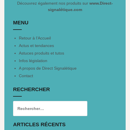
Découvrez également nos produits sur
www.Direct-
signalétique.com
MENU
Retour à l'Accueil
Actus et tendances
Astuces produits et tutos
Infos législation
A propos de Direct Signalétique
Contact
RECHERCHER
ARTICLES RÉCENTS