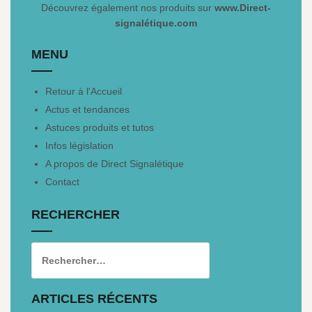
Découvrez également nos produits sur
www.Direct-
signalétique.com
MENU
Retour à l'Accueil
Actus et tendances
Astuces produits et tutos
Infos législation
A propos de Direct Signalétique
Contact
RECHERCHER
ARTICLES RÉCENTS