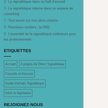
La signalétique dans un hall d’accueil
La signalétique interne dans un espace de
coworking
Tout savoir sur nos abris urbains
Panneaux routiers : la FAQ
L’essentiel de la signalétique extérieure pour
les professionnels
ETIQUETTES
Accueil
A propos de Direct Signalétique
Conseils et Astuces
Guide d'achats Signalétique
Infos et législation
REJOIGNEZ-NOUS