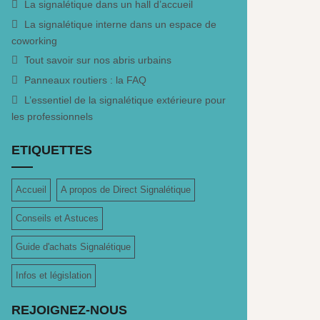
La signalétique dans un hall d’accueil
La signalétique interne dans un espace de
coworking
Tout savoir sur nos abris urbains
Panneaux routiers : la FAQ
L’essentiel de la signalétique extérieure pour
les professionnels
ETIQUETTES
Accueil
A propos de Direct Signalétique
Conseils et Astuces
Guide d'achats Signalétique
Infos et législation
REJOIGNEZ-NOUS