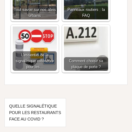
Tout savoir sur nos abris
Panneaux routiers : la
urbains
FAQ
L'essentiel de la
signalétique extérieure
Comment choisir sa
pour les…
plaque de porte ?
QUELLE SIGNALÉTIQUE
POUR LES RESTAURANTS
FACE AU COVID ?