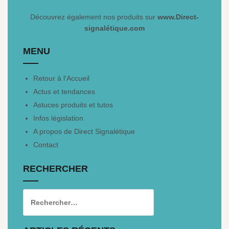
Découvrez également nos produits sur
www.Direct-
signalétique.com
MENU
Retour à l'Accueil
Actus et tendances
Astuces produits et tutos
Infos législation
A propos de Direct Signalétique
Contact
RECHERCHER