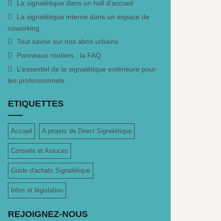
La signalétique dans un hall d’accueil
La signalétique interne dans un espace de
coworking
Tout savoir sur nos abris urbains
Panneaux routiers : la FAQ
L’essentiel de la signalétique extérieure pour
les professionnels
ETIQUETTES
Accueil
A propos de Direct Signalétique
Conseils et Astuces
Guide d'achats Signalétique
Infos et législation
REJOIGNEZ-NOUS