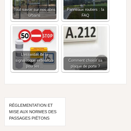
Tout savoir sur nos abris
Panneaux routiers : la
urbains
FAQ
L'essentiel de la
signalétique extérieure
Comment choisir sa
pour les…
plaque de porte ?
RÉGLEMENTATION ET
MISE AUX NORMES DES
PASSAGES PIÉTONS