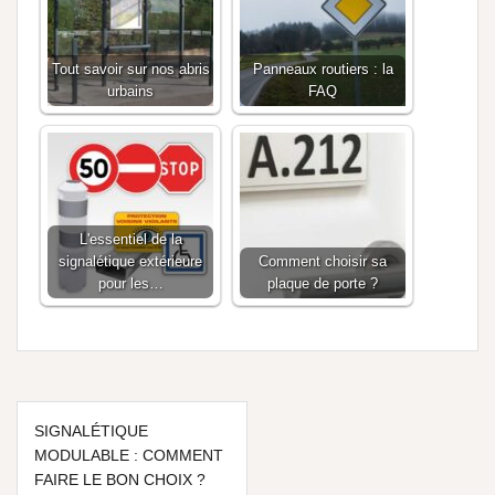
Tout savoir sur nos abris
Panneaux routiers : la
urbains
FAQ
L'essentiel de la
signalétique extérieure
Comment choisir sa
pour les…
plaque de porte ?
SIGNALÉTIQUE
MODULABLE : COMMENT
FAIRE LE BON CHOIX ?