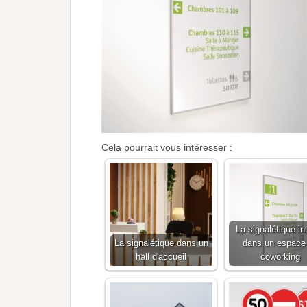
Cela pourrait vous intéresser :
La signalétique in
La signalétique dans un
dans un espace
hall d'accueil
coworking