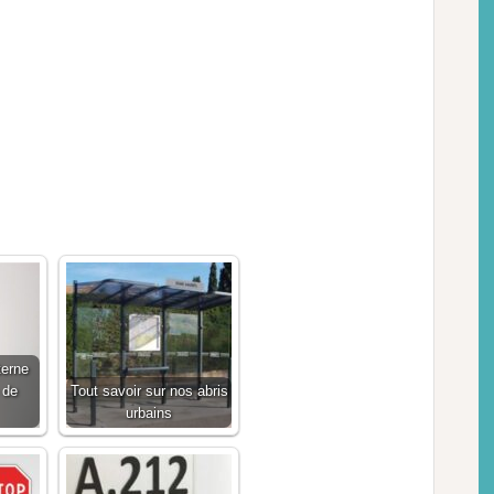
terne
 de
Tout savoir sur nos abris
urbains