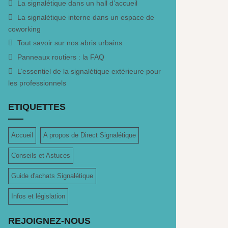
La signalétique dans un hall d’accueil
La signalétique interne dans un espace de
coworking
Tout savoir sur nos abris urbains
Panneaux routiers : la FAQ
L’essentiel de la signalétique extérieure pour
les professionnels
ETIQUETTES
Accueil
A propos de Direct Signalétique
Conseils et Astuces
Guide d'achats Signalétique
Infos et législation
REJOIGNEZ-NOUS