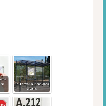
terne
 de
Tout savoir sur nos abris
urbains