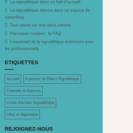
La signalétique dans un hall d’accueil
La signalétique interne dans un espace de
coworking
Tout savoir sur nos abris urbains
Panneaux routiers : la FAQ
L’essentiel de la signalétique extérieure pour
les professionnels
ETIQUETTES
Accueil
A propos de Direct Signalétique
Conseils et Astuces
Guide d'achats Signalétique
Infos et législation
REJOIGNEZ-NOUS